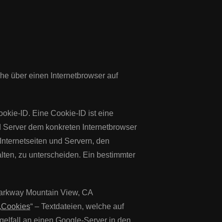
he über einen Internetbrowser auf
okie-ID. Eine Cookie-ID ist eine
d Server dem konkreten Internetbrowser
nternetseiten und Ser
vern, den
lten, zu unterscheiden. Ein b
estimmter
 Parkway Mountain View, CA
„
Cookies
“ – Textdateien, welche auf
elfall an einen Google-Server in den