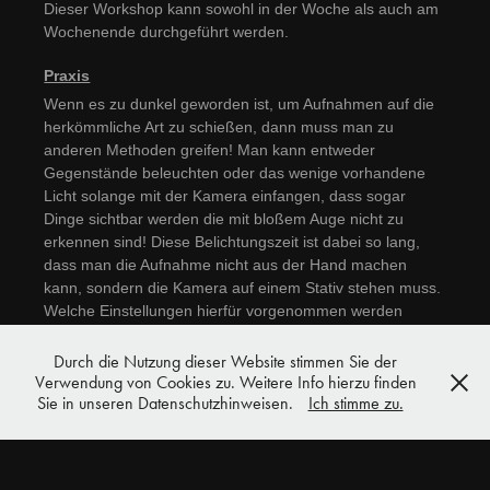
Dieser Workshop kann sowohl in der Woche als auch am
Wochenende durchgeführt werden.
Praxis
Wenn es zu dunkel geworden ist, um Aufnahmen auf die
herkömmliche Art zu schießen, dann muss man zu
anderen Methoden greifen! Man kann entweder
Gegenstände beleuchten oder das wenige vorhandene
Licht solange mit der Kamera einfangen, dass sogar
Dinge sichtbar werden die mit bloßem Auge nicht zu
erkennen sind! Diese Belichtungszeit ist dabei so lang,
dass man die Aufnahme nicht aus der Hand machen
kann, sondern die Kamera auf einem Stativ stehen muss.
Welche Einstellungen hierfür vorgenommen werden
können und welche besser vermieden werden sollten -
das zeige ich Dir hier!
Durch die Nutzung dieser Website stimmen Sie der
Verwendung von Cookies zu. Weitere Info hierzu finden
Bitte mitbringen
Sie in unseren Datenschutzhinweisen.
Ich stimme zu.
1) Wissensdurst
2) Deine Fotoausrüstung - inklusive Stativ (ggf. kann
eins gestellt werden)