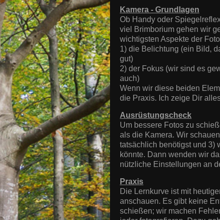
Kamera - Grundlagen
Ob Handy oder Spiegelreflex
viel Brimborium gehen wir g
wichtigsten Aspekte der Foto
1) die Belichtung (ein Bild, d
gut)
2) der Fokus (wir sind es ge
auch)
Wenn wir diese beiden Elem
die Praxis. Ich zeige Dir all
Ausrüstungscheck
Um bessere Fotos zu schieße
als die Kamera. Wir schaue
tatsächlich benötigst und 3) 
könnte. Dann wenden wir d
nützliche Einstellungen an d
Praxis
Die Lernkurve ist mit heutig
anschauen. Es gibt keine En
schießen; wir machen Fehler;