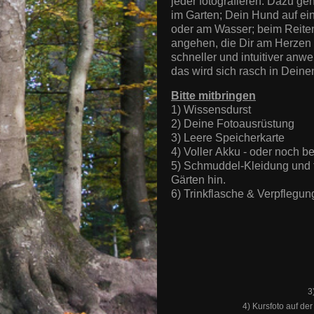
jeder fotografieren. Dazu g
im Garten; Dein Hund auf ein
oder am Wasser; beim Reiten 
angehen, die Dir am Herzen 
schneller und intuitiver anw
das wird sich rasch in Dein
Bitte mitbringen
1) Wissensdurst
2) Deine Fotoausrüstung
3) Leere Speicherkarte
4) Voller Akku - oder noch b
5) Schmuddel-Kleidung und f
Gärten hin.
6) Trinkflasche & Verpflegun
3
4) Kursfoto auf der