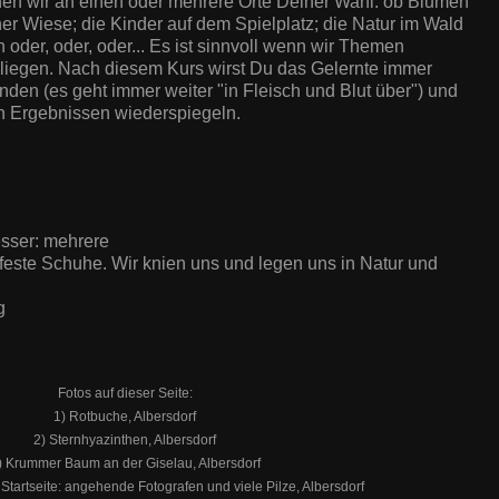
ehen wir an einen oder mehrere Orte Deiner Wahl: ob Blumen
er Wiese; die Kinder auf dem Spielplatz; die Natur im Wald
oder, oder, oder... Es ist sinnvoll wenn wir Themen
liegen. Nach diesem Kurs wirst Du das Gelernte immer
enden (es geht immer weiter "in Fleisch und Blut über") und
en Ergebnissen wiederspiegeln.
esser: mehrere
este Schuhe. Wir knien uns und legen uns in Natur und
g
Fotos auf dieser Seite
:
1) Rotbuche, Albersdorf
2)
Sternhyazinthen, Albersdorf
) Krummer Baum an der Giselau, Albersdorf
 Startseite: angehende Fotografen und viele Pilze, Albersdorf